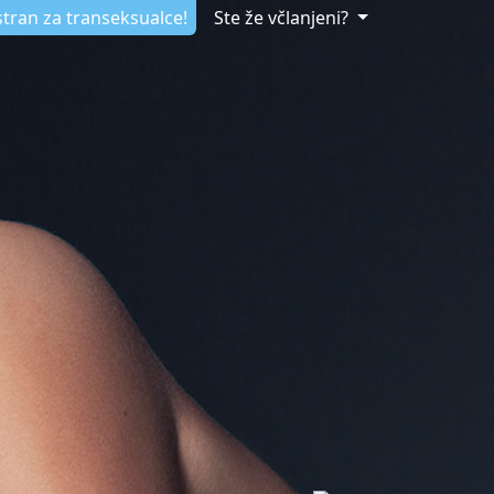
stran za transeksualce!
Ste že včlanjeni?