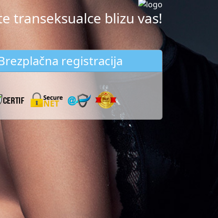
e transeksualce blizu vas!
Brezplačna registracija